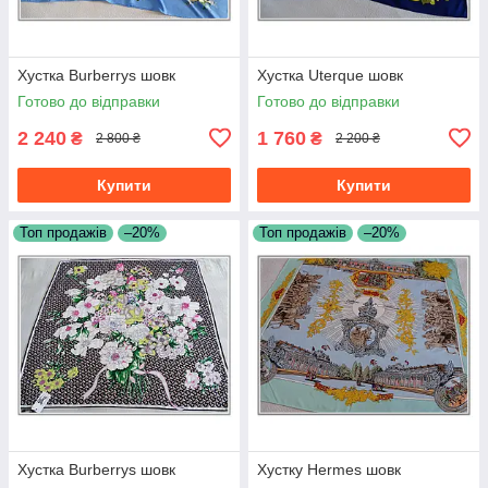
Хустка Burberrys шовк
Хустка Uterque шовк
Готово до відправки
Готово до відправки
2 240
1 760
₴
₴
2 800 ₴
2 200 ₴
Купити
Купити
Топ продажів
–20%
Топ продажів
–20%
Хустка Burberrys шовк
Хустку Hermes шовк