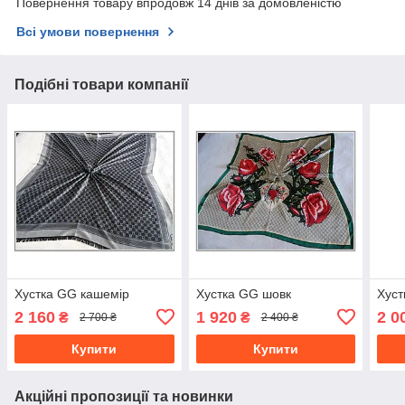
Повернення товару впродовж 14 днів за домовленістю
Всі умови повернення
Подібні товари компанії
Хустка GG кашемір
Хустка GG шовк
Хуст
2 160
1 920
2 0
₴
₴
2 700 ₴
2 400 ₴
Купити
Купити
Акційні пропозиції та новинки