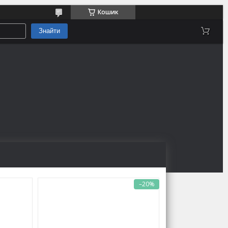
Кошик
Знайти
–20%