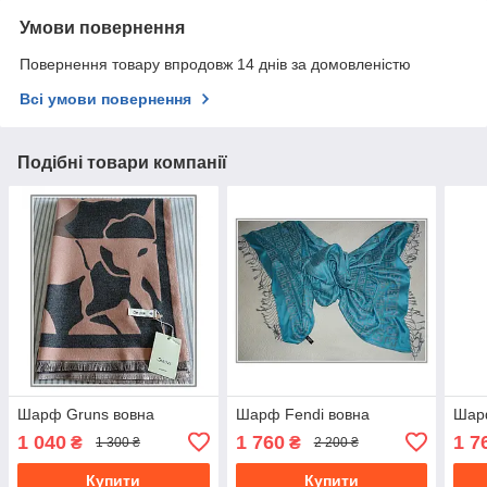
Умови повернення
Повернення товару впродовж 14 днів за домовленістю
Всі умови повернення
Подібні товари компанії
Шарф Gruns вовна
Шарф Fendi вовна
Шар
1 040
1 760
1 7
₴
₴
1 300 ₴
2 200 ₴
Купити
Купити