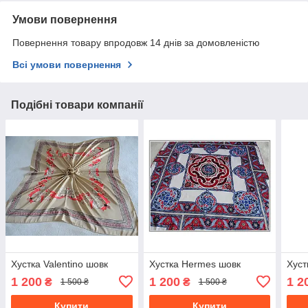
Умови повернення
Повернення товару впродовж 14 днів за домовленістю
Всі умови повернення
Подібні товари компанії
Хустка Valentino шовк
Хустка Hermes шовк
Хуст
1 200
1 200
1 2
₴
₴
1 500 ₴
1 500 ₴
Купити
Купити