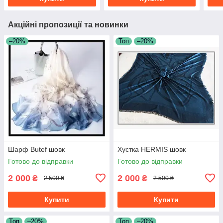
Акційні пропозиції та новинки
–20%
Топ
–20%
Шарф Butef шовк
Хустка HERMIS шовк
Готово до відправки
Готово до відправки
2 000
2 000
₴
₴
2 500 ₴
2 500 ₴
Купити
Купити
Топ
–20%
Топ
–20%