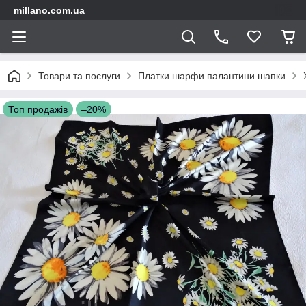
millano.com.ua
Товари та послуги
Платки шарфи палантини шапки
Топ продажів
–20%