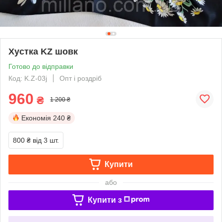
Хустка KZ шовк
Готово до відправки
Код: K.Z-03j
Опт і роздріб
960
₴
1 200 ₴
Економія
240 ₴
800 ₴
від 3 шт.
Купити
або
Купити з