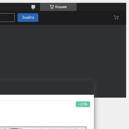
Кошик
Знайти
–20%