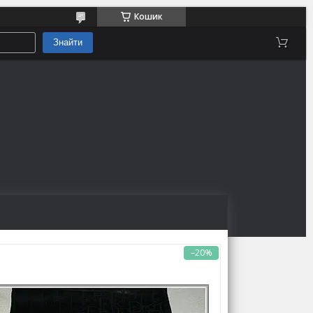
Кошик
Знайти
–20%