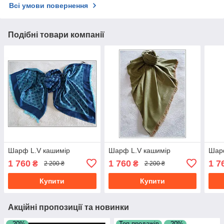
Всі умови повернення
Подібні товари компанії
Шарф L.V кашимір
Шарф L.V кашимір
Шар
1 760
1 760
1 7
₴
₴
2 200 ₴
2 200 ₴
Купити
Купити
Акційні пропозиції та новинки
–20%
Топ продажів
–20%