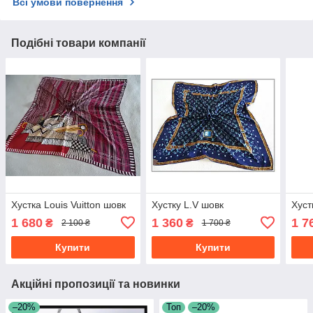
Всі умови повернення
Подібні товари компанії
Хустка Louis Vuitton шовк
Хустку L.V шовк
Хуст
1 680
1 360
1 7
₴
₴
2 100 ₴
1 700 ₴
Купити
Купити
Акційні пропозиції та новинки
–20%
Топ
–20%