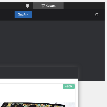
Кошик
Знайти
–20%