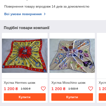
Повернення товару впродовж 14 днів за домовленістю
Всі умови повернення
Подібні товари компанії
Хустка Hermes шовк
Хустка Moschino шовк
Хуст
1 200
1 200
1 2
₴
₴
1 500 ₴
1 500 ₴
Купити
Купити