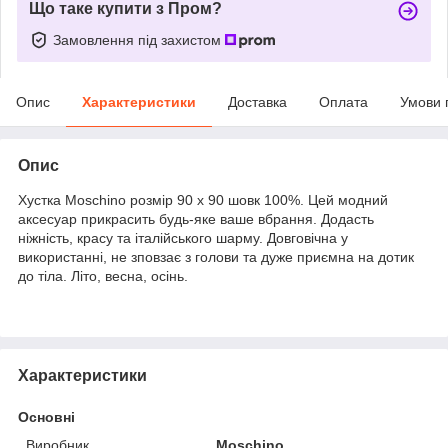
Що таке купити з Пром?
Замовлення під захистом
Опис
Характеристики
Доставка
Оплата
Умови 
Опис
Хустка Moschino розмір 90 х 90 шовк 100%. Цей модний
аксесуар прикрасить будь-яке ваше вбрання. Додасть
ніжність, красу та італійського шарму. Довговічна у
використанні, не зповзає з голови та дуже приємна на дотик
до тіла. Літо, весна, осінь.
Характеристики
Основні
Виробник
Moschino