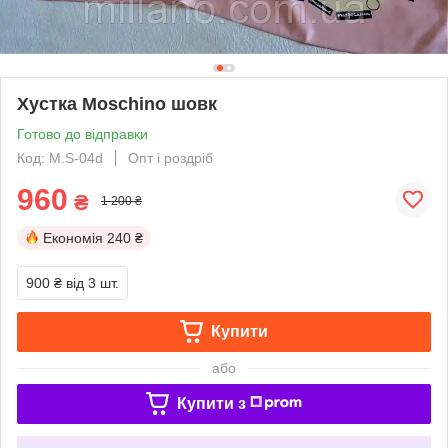
Хустка Moschino шовк
Готово до відправки
Код: M.S-04d
Опт і роздріб
960
₴
1 200 ₴
Економія
240 ₴
900 ₴
від 3 шт.
Купити
або
Купити з