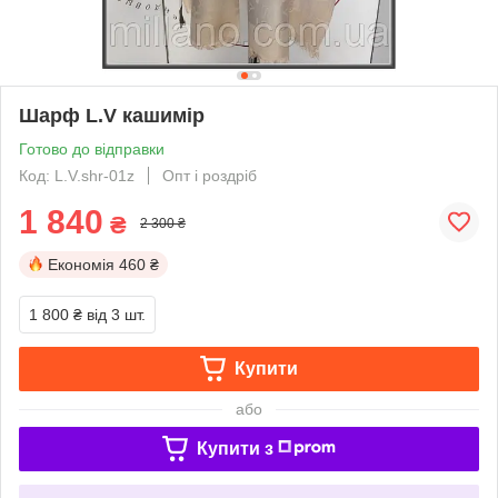
Шарф L.V кашимір
Готово до відправки
Код: L.V.shr-01z
Опт і роздріб
1 840
₴
2 300 ₴
Економія
460 ₴
1 800 ₴
від 3 шт.
Купити
або
Купити з