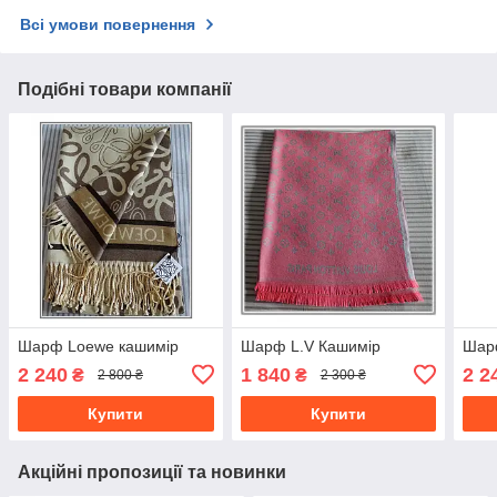
Всі умови повернення
Подібні товари компанії
Шарф Loewe кашимір
Шарф L.V Кашимір
Шар
2 240
1 840
2 2
₴
₴
2 800 ₴
2 300 ₴
Купити
Купити
Акційні пропозиції та новинки