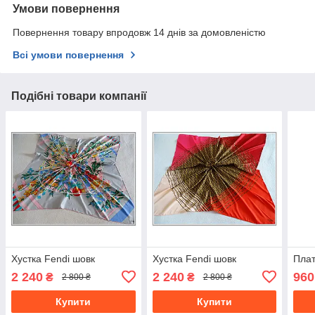
Умови повернення
Повернення товару впродовж 14 днів за домовленістю
Всі умови повернення
Подібні товари компанії
Хустка Fendi шовк
Хустка Fendi шовк
Плат
2 240
2 240
960
₴
₴
2 800 ₴
2 800 ₴
Купити
Купити