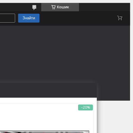
Кошик
Знайти
–20%