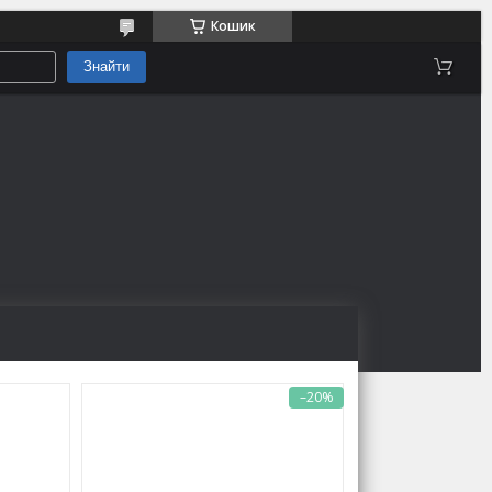
Кошик
Знайти
–20%