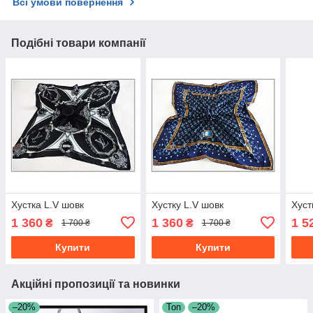
Всі умови повернення
Подібні товари компанії
Хустка L.V шовк
Хустку L.V шовк
Хуст
1 360
1 360
1 5
₴
₴
1 700 ₴
1 700 ₴
Купити
Купити
Акційні пропозиції та новинки
–20%
Топ
–20%