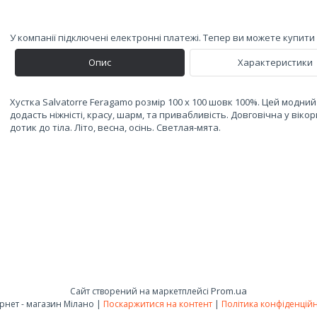
У компанії підключені електронні платежі. Тепер ви можете купит
Опис
Характеристики
Хустка Salvatorre Feragamo розмір 100 х 100 шовк 100%. Цей модни
додасть ніжністі, красу, шарм, та привабливість. Довговічна у віко
дотик до тіла. Літо, весна, осінь. Светлая-мята.
Prom.ua
Сайт створений на маркетплейсі
Інтернет - магазин Мілано |
Поскаржитися на контент
|
Політика конфіденційн