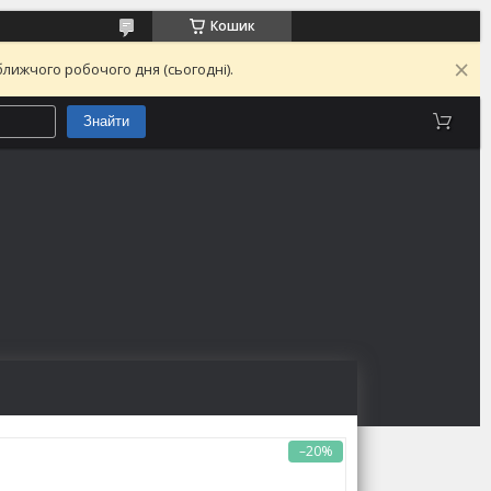
Кошик
лижчого робочого дня (сьогодні).
Знайти
–20%