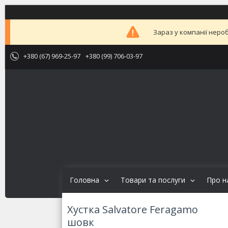
Зараз у компанії неро
+380 (67) 969-25-97
+380 (99) 706-03-97
Головна
Товари та послуги
Про н
Хустка Salvatore Feragamo
шовк