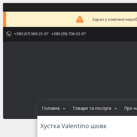
Зараз у компанії неро
+380 (67) 969-25-97
+380 (99) 706-03-97
Головна
Товари та послуги
Про н
Хустка Valentino шовк