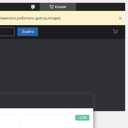
Кошик
лижчого робочого дня (сьогодні).
Знайти
–20%