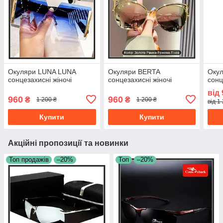
Окуляри LUNA LUNA
Окуляри BERTA
Окул
сонцезахисні жіночі
сонцезахисні жіночі
сонц
від
960
960
₴
₴
1 200 ₴
1 200 ₴
від 1
Купити
Купити
Акційні пропозиції та новинки
Топ продажів
–20%
Топ
–20%