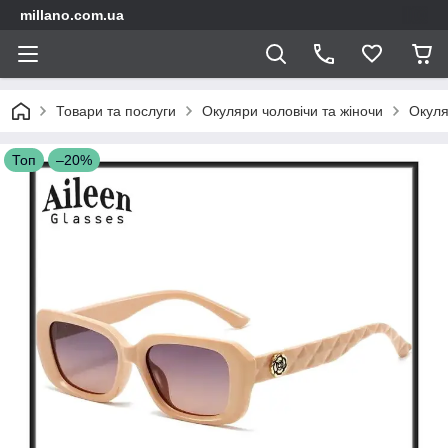
millano.com.ua
Товари та послуги
Окуляри чоловічи та жіночи
Окуля
Топ
–20%