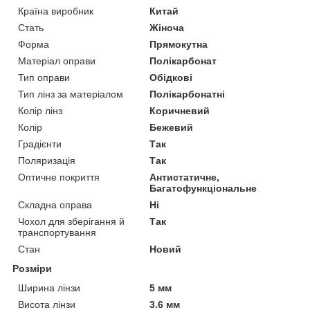
Країна виробник
Китай
Стать
Жіноча
Форма
Прямокутна
Матеріал оправи
Полікарбонат
Тип оправи
Обідкові
Тип лінз за матеріалом
Полікарбонатні
Колір лінз
Коричневий
Колір
Бежевий
Градієнти
Так
Поляризація
Так
Оптичне покриття
Антистатичне,
Багатофункціональне
Складна оправа
Ні
Чохол для зберігання й
Так
транспортування
Стан
Новий
Розміри
Ширина лінзи
5 мм
Висота лінзи
3.6 мм