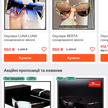
Окуляри LUNA LUNA
Окуляри BERTA
Окул
сонцезахисні жіночі
сонцезахисні жіночі
сонц
від
960
960
₴
₴
1 200 ₴
1 200 ₴
від 1
Купити
Купити
Акційні пропозиції та новинки
Топ продажів
–20%
Топ
–20%