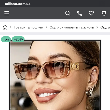
millano.com.ua
Товари та послуги
Окуляри чоловічи та жіночи
Окуля
Топ
–20%