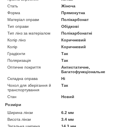
Стать
Жіноча
Форма
Прямокутна
Матеріал оправи
Полікарбонат
Тип оправи
Обідкові
Тип лінз за матеріалом
Полікарбонатні
Колір лінз
Коричневий
Колір
Коричневий
Градієнти
Так
Поляризація
Так
Оптичне покриття
Антистатичне,
Багатофункціональне
Складна оправа
Ні
Чохол для зберігання й
Так
транспортування
Стан
Новий
Розміри
Ширина лінзи
6.2 мм
Висота лінзи
3.4 мм
Загальна ширина
14.3 мм