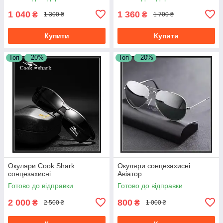
1 040
1 360
₴
₴
1 300 ₴
1 700 ₴
Купити
Купити
Топ
–20%
Топ
–20%
Окуляри Cook Shark
Окуляри сонцезахисні
сонцезахисні
Авіатор
Готово до відправки
Готово до відправки
2 000
800
₴
₴
2 500 ₴
1 000 ₴