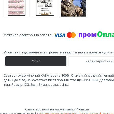
У компанії підключені електронні платежі. Тепер ви можете купит
Опис
Характеристики
Светер-гольф жіночий KABAI вовна 100%. Стильний, модний, теплий
дотик до тіла, не кусається після прання стає ще ніжнішим. Довгові
тіла. Розмір: XXL-3шт. Зима, весна, осінь.
Prom.ua
Сайт створений на маркетплейсі
Інтернет - магазин Мілано |
Поскаржитися на контент
|
Політика конфіденційн