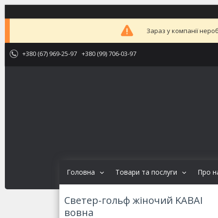
Зараз у компанії неро
+380 (67) 969-25-97
+380 (99) 706-03-97
Головна
Товари та послуги
Про н
Светер-гольф жіночий KABAI
вовна