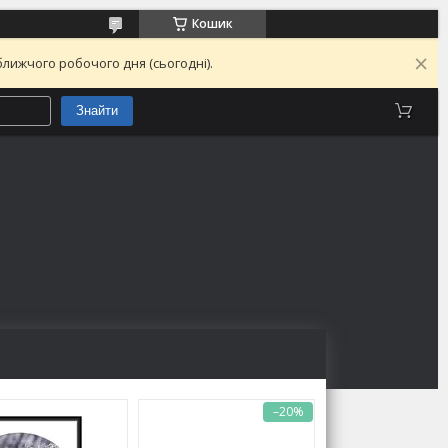
Кошик
лижчого робочого дня (сьогодні).
Знайти
–20%