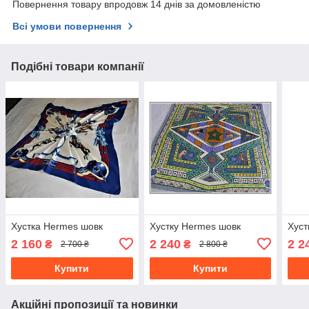
Повернення товару впродовж 14 днів за домовленістю
Всі умови повернення
Подібні товари компанії
Хустка Hermes шовк
Хустку Hermes шовк
Хуст
2 160
2 240
2 2
₴
₴
2 700 ₴
2 800 ₴
Купити
Купити
Акційні пропозиції та новинки