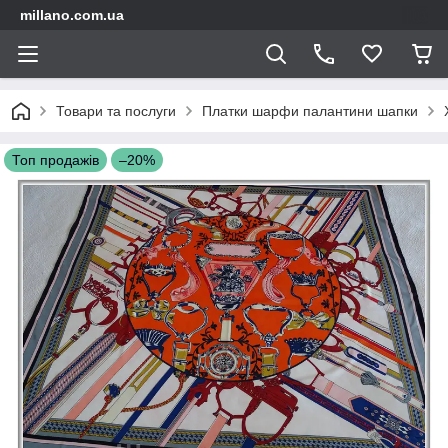
millano.com.ua
Товари та послуги
Платки шарфи палантини шапки
Топ продажів
–20%