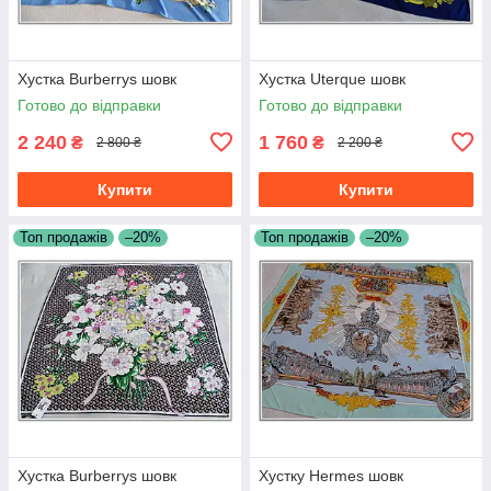
Хустка Burberrys шовк
Хустка Uterque шовк
Готово до відправки
Готово до відправки
2 240
1 760
₴
₴
2 800 ₴
2 200 ₴
Купити
Купити
Топ продажів
–20%
Топ продажів
–20%
Хустка Burberrys шовк
Хустку Hermes шовк