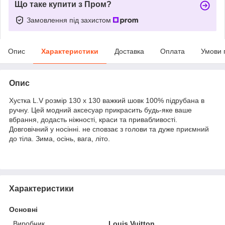
Що таке купити з Пром?
Замовлення під захистом
Опис
Характеристики
Доставка
Оплата
Умови 
Опис
Хустка L.V розмір 130 х 130 важкий шовк 100% підрубана в
ручну. Цей модний аксесуар прикрасить будь-яке ваше
вбрання, додасть ніжності, краси та привабливості.
Довговічний у носінні. не сповзає з голови та дуже приємний
до тіла. Зима, осінь, вага, літо.
Характеристики
Основні
Виробник
Louis Vuitton