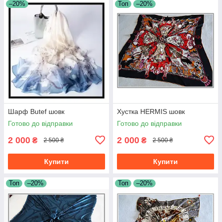
–20%
Топ
–20%
Шарф Butef шовк
Хустка HERMIS шовк
Готово до відправки
Готово до відправки
2 000
2 000
₴
₴
2 500 ₴
2 500 ₴
Купити
Купити
Топ
–20%
Топ
–20%