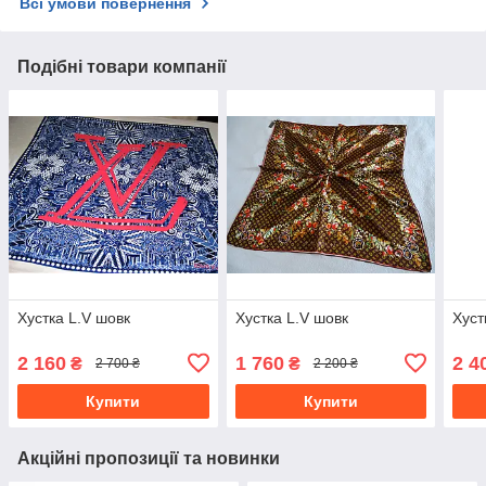
Всі умови повернення
Подібні товари компанії
Хустка L.V шовк
Хустка L.V шовк
Хуст
2 160
1 760
2 4
₴
₴
2 700 ₴
2 200 ₴
Купити
Купити
Акційні пропозиції та новинки