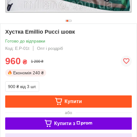
Хустка Emillio Pucci шовк
Готово до відправки
Код: E.P-01t
Опт і роздріб
960
₴
1 200 ₴
Економія
240 ₴
900 ₴
від 3 шт.
Купити
або
Купити з