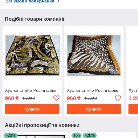
Всі умови повернення
Подібні товари компанії
Хустка Emillio Pucini шовк
Хустка Emillio Pucini шовк
Хуст
960
960
1 2
₴
₴
1 200 ₴
1 200 ₴
Купити
Купити
Акційні пропозиції та новинки
–20%
Топ
–20%