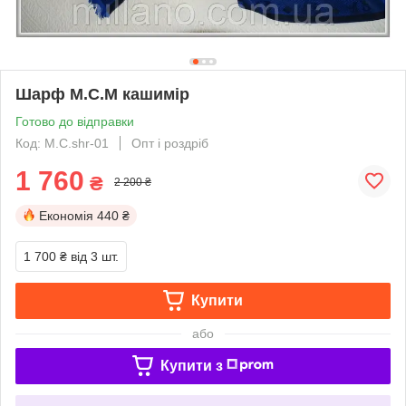
Шарф М.С.М кашимір
Готово до відправки
Код: M.C.shr-01
Опт і роздріб
1 760
₴
2 200 ₴
Економія
440 ₴
1 700 ₴
від 3 шт.
Купити
або
Купити з