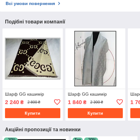
Всі умови повернення
Подібні товари компанії
Шарф GG кашимір
Шарф GG кашимір
Шар
2 240
1 840
1 7
₴
₴
2 800 ₴
2 300 ₴
Купити
Купити
Акційні пропозиції та новинки
–20%
Топ
–20%