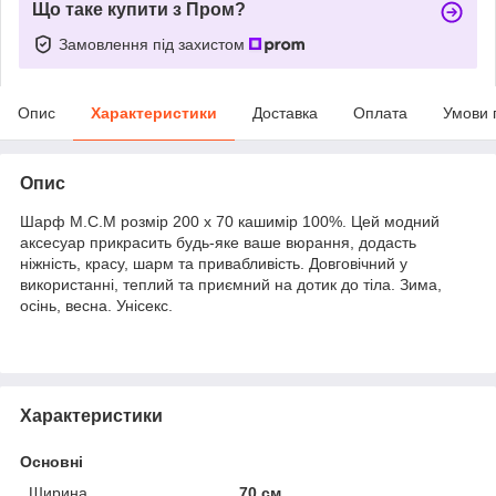
Що таке купити з Пром?
Замовлення під захистом
Опис
Характеристики
Доставка
Оплата
Умови 
Опис
Шарф М.С.М розмір 200 х 70 кашимір 100%. Цей модний
аксесуар прикрасить будь-яке ваше вюрання, додасть
ніжність, красу, шарм та привабливість. Довговічний у
використанні, теплий та приємний на дотик до тіла. Зима,
осінь, весна. Унісекс.
Характеристики
Основні
Ширина
70 см