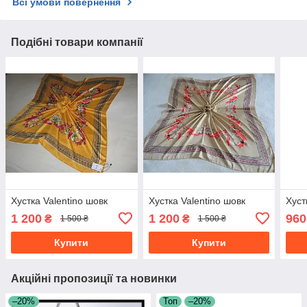
Всі умови повернення
Подібні товари компанії
Хустка Valentino шовк
Хустка Valentino шовк
Хуст
1 200
1 200
960
₴
₴
1 500 ₴
1 500 ₴
Купити
Купити
Акційні пропозиції та новинки
–20%
Топ
–20%