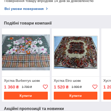
Повернення товару впродовж 14 днів за домовленістю
Всі умови повернення
Подібні товари компанії
Хустка Burberrys шовк
Хустка Etro шовк
Хуст
1 360
1 520
1 2
₴
₴
1 700 ₴
1 900 ₴
Купити
Купити
Акційні пропозиції та новинки