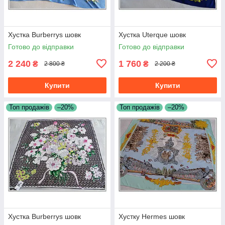
Хустка Burberrys шовк
Хустка Uterque шовк
Готово до відправки
Готово до відправки
2 240
1 760
₴
₴
2 800 ₴
2 200 ₴
Купити
Купити
Топ продажів
–20%
Топ продажів
–20%
Хустка Burberrys шовк
Хустку Hermes шовк