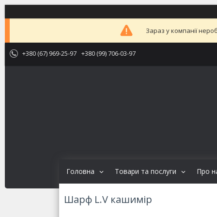
Зараз у компанії неро
+380 (67) 969-25-97
+380 (99) 706-03-97
Головна
Товари та послуги
Про н
Шарф L.V кашимір