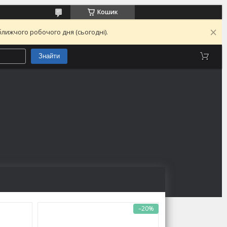
Кошик
лижчого робочого дня (сьогодні).
Знайти
–20%